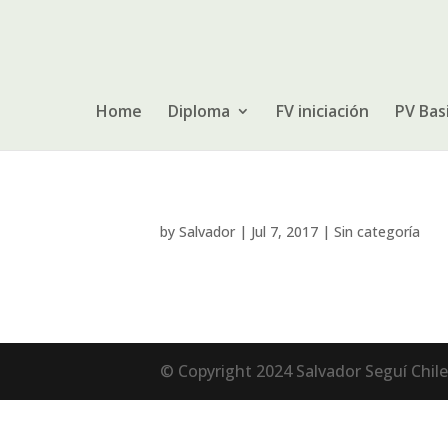
Home
Diploma
FV iniciación
PV Bas
by
Salvador
|
Jul 7, 2017
|
Sin categoría
© Copyright 2024 Salvador Seguí Chile