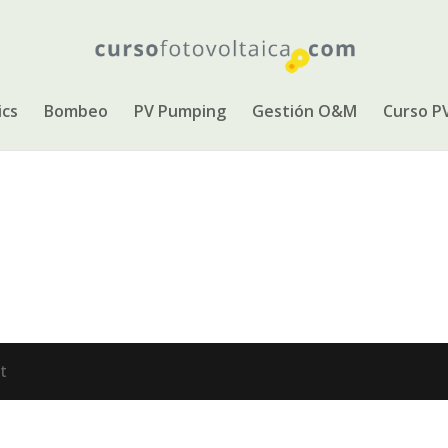
ics
Bombeo
PV Pumping
Gestión O&M
Curso P
t